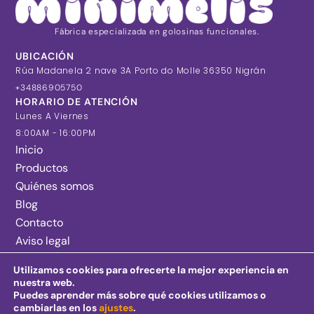
Fábrica especializada en golosinas funcionales.
UBICACIÓN
Rúa Madanela 2 nave 3A Porto do Molle 36350 Nigrán
+34886905750
HORARIO DE ATENCIÓN
Lunes A Viernes
8:00AM - 16:00PM
Inicio
Productos
Quiénes somos
Blog
Contacto
Aviso legal
Política de privacidad
Utilizamos cookies para ofrecerte la mejor experiencia en
Política de cookies
nuestra web.
Condiciones de Venta
Puedes aprender más sobre qué cookies utilizamos o
cambiarlas en los
ajustes
.