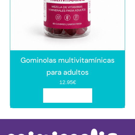
Gominolas multivitamínicas
para adultos
12.95
€
Añadir al carrito