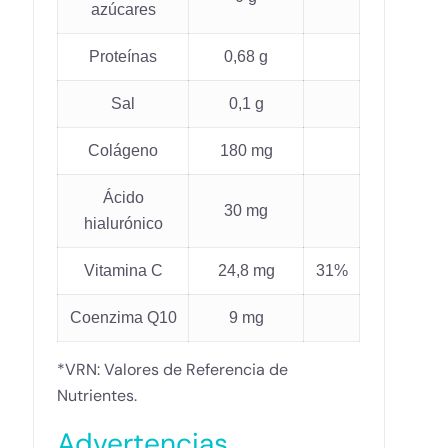
azúcares
Proteínas
0,68 g
Sal
0,1 g
Colágeno
180 mg
Ácido
30 mg
hialurónico
Vitamina C
24,8 mg
31%
Coenzima Q10
9 mg
*VRN: Valores de Referencia de
Nutrientes.
Advertencias