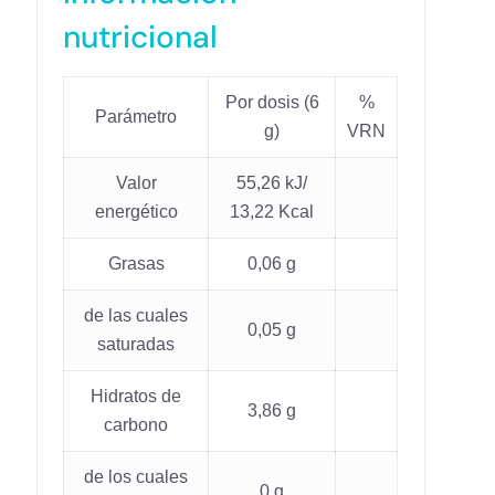
nutricional
Por dosis (6
%
Parámetro
g)
VRN
Valor
55,26 kJ/
energético
13,22 Kcal
Grasas
0,06 g
de las cuales
0,05 g
saturadas
Hidratos de
3,86 g
carbono
de los cuales
0 g