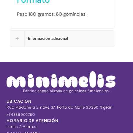
Peso 180 gramos. 60 gominolas.
Información adicional
Fábrica especializada en golosinas funcionales.
UBICACIÓN
Rúa Madanela 2 nave 3A Porto do Molle 36350 Nigrán
+34886905750
HORARIO DE ATENCIÓN
Lunes A Viernes