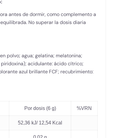
:
ora antes de dormir, como complemento a
equilibrada. No superar la dosis diaria
 en polvo; agua; gelatina; melatonina;
piridoxina); acidulante: ácido cítrico;
lorante azul brillante FCF; recubrimiento:
Por dosis (6 g)
%VRN
52,36 kJ/ 12,54 Kcal
0,02 g