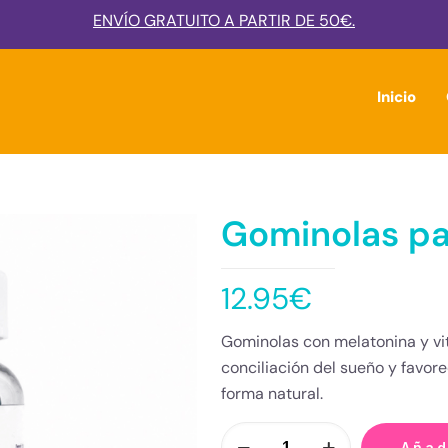
ENVÍO GRATUITO A PARTIR DE 50€.
Inicio
Gominolas pa
12.95
€
Gominolas con melatonina y vi
conciliación del sueño y favo
forma natural.
Añad