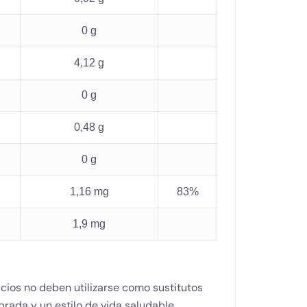
0 g
4,12 g
0 g
0,48 g
0 g
1,16 mg
83%
1,9 mg
ios no deben utilizarse como sustitutos
brada y un estilo de vida saludable.