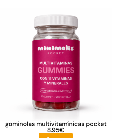
gominolas multivitamínicas pocket
8.95
€